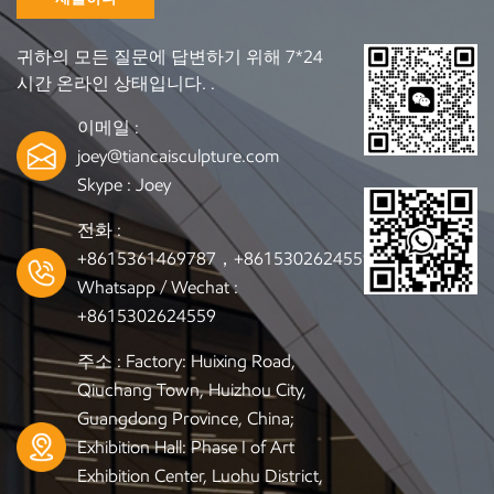
귀하의 모든 질문에 답변하기 위해 7*24
시간 온라인 상태입니다. .
이메일 :
joey@tiancaisculpture.com
Skype :
Joey
전화 :
+8615361469787，+8615302624559
Whatsapp / Wechat :
+8615302624559
주소 : Factory: Huixing Road,
Qiuchang Town, Huizhou City,
Guangdong Province, China;
Exhibition Hall: Phase I of Art
Exhibition Center, Luohu District,