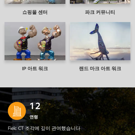
수십 미터에 이르는 맞춤형 크기로 고객이 선택할 수있는 세
쇼핑몰 센터
파크 커뮤니티
계에서 가장 인기있는 자료 중 수십 개 이상을 제공합니다.
어떤 조각 꿈을 염두에 두 든 우리와 협의하면 항상 놀라움
이 생길 것입니다! 우리의 이점 이점1 、 가격 우위 ：소스
공장, 한 조각은 또한 도매가입니다.2 、 전문 팀 : 이 공장에
는 경험이 풍부한 조각가와 장인이 뛰어난 기술과 창의성을
가진 팀이있어 고객의 아이디어를 절묘한 예술 작품으로 바
꿀 수 있습니다.3 、 혁신적인 디자인 : 공장은 혁신적인 디
IP 아트 워크
랜드 마크 아트 워크
자인에 전념하고 있으며 개인화 된 고객의 요구를 충족시키
기 위해 독특하고 창의적인 아트 워크 솔루션을 제공 할 수
있습니다.4 、 고급 장비 : 공장에는 고급 조각 가공 장비 및
기술이 장착되어있어 작품의 품질과 세부 사항을 보장하기
1
2
위해 조각품을 효율적이고 정확하게 생산할 수 있습니다.5
、 재료 선택 : 공장은 수지, 금속, 목재 등과 같은 다양한 요
연령
구에 따라 다양한 재료 선택을 제공하여 고객의 재료에 대한
Fielc CT 조각에 깊이 관여했습니다
특정 요구 사항을 충족시킬 수 있습니다.6 、 맞춤형 서비스