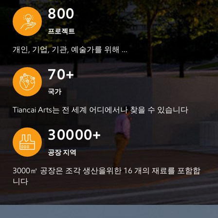
8
0
0
: 공장은 설계, 제작, 설치 및 기타 링크를 포함하여 고객 요
구에 따라 예술 작품과 환경의 완벽한 통합을 보장 할 수 있
프로젝트
습니다.7 、 품질 보증 : 공장은 품질 관리 및 평판에주의를
개인, 기업, 기관, 예술가를 위해 ...
기울이고 있으며 각 예술 작품이 높은 수준의 품질 요구 사
항을 충족 할 수 있도록 엄격한 품질 검사 프로세스를 보유
7
0
+
하고 있습니다.
국가
Tiancai Arts는 전 세계 어디에서나 찾을 수 있습니다
3
0
0
0
0
+
공장 지역
3000㎡ 공장은 조각 생산을위한 16 개의 재료를 포함합
니다