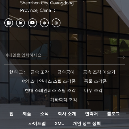
Shenzhen City, Guangdong
Province, China ；
핫 태그 :
금속 조각
금속공예
금속 조각 예술가
야외 스테인레스 스틸 조각품
동물 조각품
현대 스테인레스 스틸 조각
나무 조각
기하학적 조각
집
제품
소식
회사 소개
연락처
블로그
사이트맵
XML
개인 정보 정책