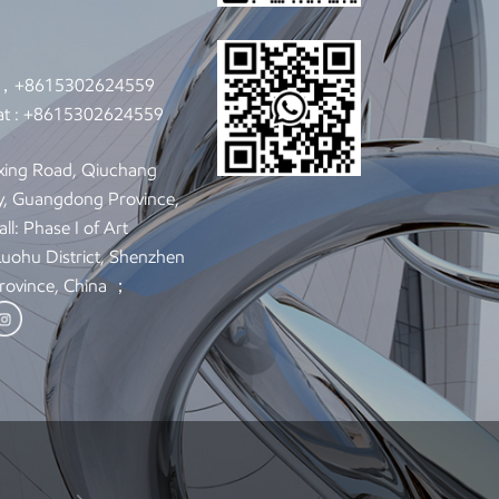
7，+8615302624559
t :
+8615302624559
xing Road, Qiuchang
y, Guangdong Province,
ll: Phase I of Art
 Luohu District, Shenzhen
rovince, China ；