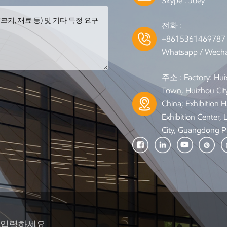
Skype :
Joey
전화 :
+861536146978
Whatsapp / Wecha
주소 : Factory: Hui
Town, Huizhou Cit
China; Exhibition Ha
Exhibition Center,
City, Guangdong P