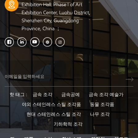
Exhibition Hall: Phase I of Art
Exhibition Center, Luohu District,
Shenzhen City, Guangdong
Province, China ；
핫 태그 :
금속 조각
금속공예
금속 조각 예술가
야외 스테인레스 스틸 조각품
동물 조각품
현대 스테인레스 스틸 조각
나무 조각
기하학적 조각