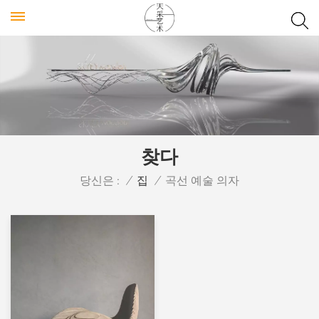
찾다
당신은 :
/
집
/
곡선 예술 의자