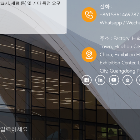
전화 :
+861536146978
Whatsapp / Wecha
주소 : Factory: Hui
Town, Huizhou Cit
China; Exhibition Ha
Exhibition Center,
City, Guangdong P