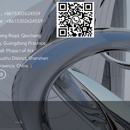
7，+8615302624559
t :
+8615302624559
xing Road, Qiuchang
y, Guangdong Province,
ll: Phase I of Art
 Luohu District, Shenzhen
rovince, China ；