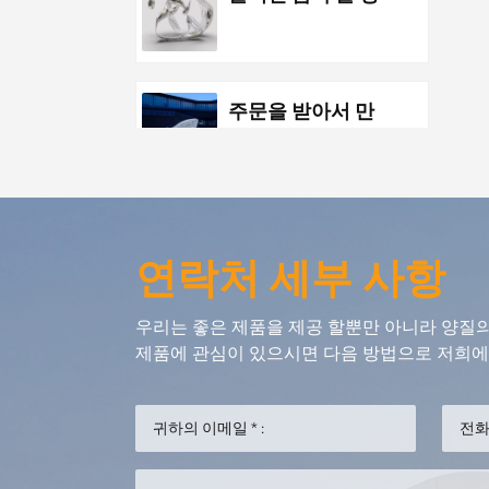
분 스테인리스 물
하락 조각품
주문을 받아서 만
들어진 금속 스테
인리스 공원 공중
조각품 야경 조각
품
주문 금속 스테인
연락처 세부 사항
리스 바다 생활 추
상적인 금붕어 삽
우리는 좋은 제품을 제공 할뿐만 아니라 양질
화
제품에 관심이 있으시면 다음 방법으로 저희에게
맞춤형 금속 펜던
트 바다 고래 삽화