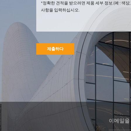
주문 금속 스테인
리스 동물성 금속
공작 조각품
제출하다
금속 둥근 건물 조
각 정원 조경 조각
예술 설치