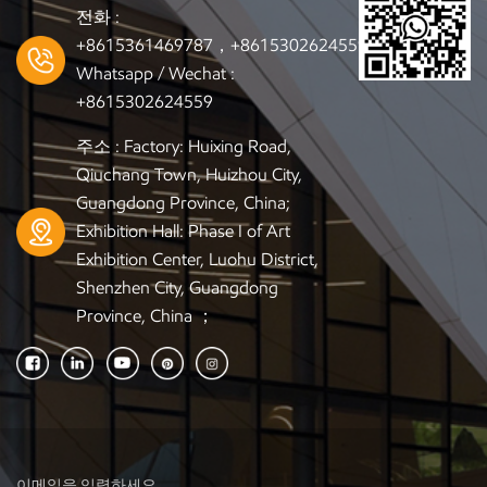
전화 :
+8615361469787，+8615302624559
Whatsapp / Wechat :
+8615302624559
주소 : Factory: Huixing Road,
Qiuchang Town, Huizhou City,
Guangdong Province, China;
Exhibition Hall: Phase I of Art
Exhibition Center, Luohu District,
Shenzhen City, Guangdong
Province, China ；