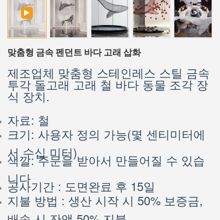
맞춤형 금속 펜던트 바다 고래 삽화
제조업체 맞춤형 스테인레스 스틸 금속
투각 돌고래 고래 철 바다 동물 조각 장
식 장치.
자료: 철
크기: 사용자 정의 가능(몇 센티미터에
서 수십 미터)
색깔: 주문을 받아서 만들어질 수 있습
니다
공사기간 : 도면완료 후 15일
지불 방법 : 생산 시작 시 50% 보증금,
배송 시 잔액 50% 지불