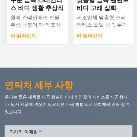
스 바다 생활 추상적
바다 고래 삽화
인 금붕어 삽화
원래 스테인레스 스틸
제조업체 맞춤형 스테
추상 금붕어 매력 조각
인레스 스틸 금속 투각
호텔 로비 클럽 하우스
돌고래 고래 철 바다 동
더 읽어보기
더 읽어보기
전시장 사용자 정의 교
물 조각 장식 장치. 자료:
수형 삽화 부드러운 장
철크기: 사용자 정의 가
식 소재: 철크기: 사용자
능(몇 센티미터에서 수
정의 가능(몇 센티미터
십 미터)색깔: 주문을 받
에서 수십 미터)색깔: 주
아서 만들어질 수 있습
문을 받아서 만들어질
니다공사기간 : 도면완
연락처 세부 사항
수 있습니다공사기간 :
료 후 15일지불 방법 :
도면완료 후 15~30일지
생산 시작 시 50% 보증
우리는 좋은 제품을 제공 할뿐만 아니라 양질의 서비스를 제공합니
불 방법 : 생산 시작 시
금, 배송 시 잔액 50% 지
다. 당사 제품에 관심이 있으시면 다음 방법으로 저희에게 연락 할 수
50% 보증금, 배송 시 잔
불우리는 귀하의 사진
있습니다.
액 50% 지불우리는 귀
이나 그림에 따라 맞춤
하의 사진이나 그림에
화를 허용할 수 있습니
따라 맞춤화를 허용할
다.관심이 있으시면 저
수 있습니다.관심이 있
희 웹사이트를 방문해