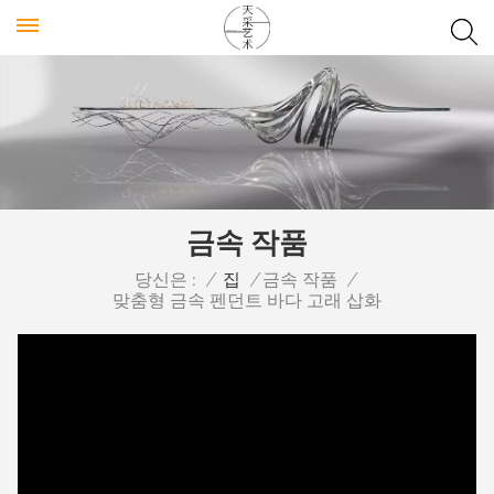
금속 작품
당신은 :
/
집
/
금속 작품
/
맞춤형 금속 펜던트 바다 고래 삽화