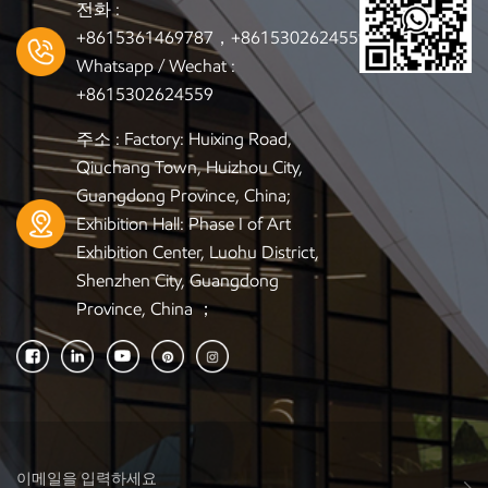
전화 :
+8615361469787，+8615302624559
Whatsapp / Wechat :
+8615302624559
주소 : Factory: Huixing Road,
Qiuchang Town, Huizhou City,
Guangdong Province, China;
Exhibition Hall: Phase I of Art
Exhibition Center, Luohu District,
Shenzhen City, Guangdong
Province, China ；