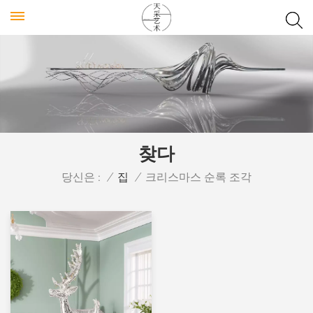
찾다
당신은 :
/
집
/
크리스마스 순록 조각