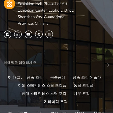
Exhibition Hall: Phase I of Art
Exhibition Center, Luohu District,
Shenzhen City, Guangdong
Province, China ；
핫 태그 :
금속 조각
금속공예
금속 조각 예술가
야외 스테인레스 스틸 조각품
동물 조각품
현대 스테인레스 스틸 조각
나무 조각
기하학적 조각