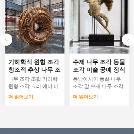
기하학적 원형 조각
수제 나무 조각 동물
창조적 추상 나무 조
조각 미술 공예 장식
각 바닥 스탠딩 장식
품
나무 조각 조립 기하학
동남아시아 풍화 나무
품
원형 조각 크리 에이 티
조각 말 수제 나무 조각
브 추상 나무 조각 바닥
동물 조각 말 사슴 소, 바
더 읽어보기
더 읽어보기
장식 장식 단단한 나무
닥에서 천장까지의 장
조각 작품 대형 부드러
식품, 호텔 옥외 설치, 예
운 장식 자료: 단단한 나
술품, 조각품, 공예품 재
무크기: 맞춤형 공사기
료: 나무크기: 사용자 정
간 : 도면완료 후 15~30
의 가능(몇 센티미터에