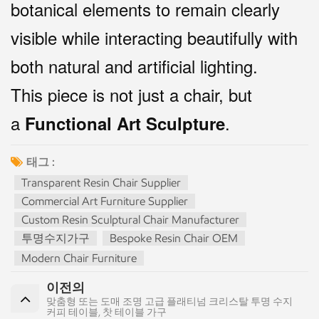
botanical elements to remain clearly
visible while interacting beautifully with
both natural and artificial lighting.
This piece is not just a chair, but
a
.
Functional Art Sculpture
태그 :
Transparent Resin Chair Supplier
Commercial Art Furniture Supplier
Custom Resin Sculptural Chair Manufacturer
투명수지가구
Bespoke Resin Chair OEM
Modern Chair Furniture
이전의
맞춤형 또는 도매 조명 고급 플래티넘 크리스탈 투명 수지
커피 테이블, 찻 테이블 가구