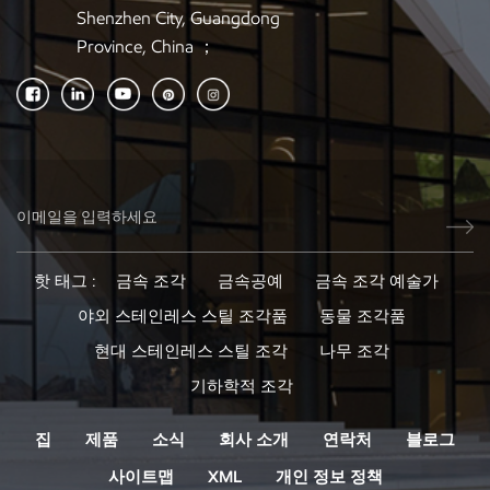
Shenzhen City, Guangdong
Province, China ；
핫 태그 :
금속 조각
금속공예
금속 조각 예술가
야외 스테인레스 스틸 조각품
동물 조각품
현대 스테인레스 스틸 조각
나무 조각
기하학적 조각
집
제품
소식
회사 소개
연락처
블로그
사이트맵
XML
개인 정보 정책