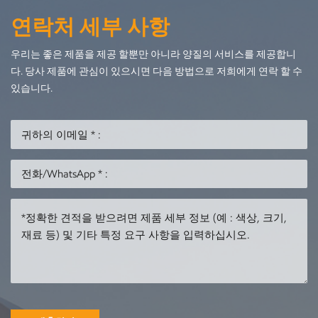
일지불 방법 : 생산 시작
서 수십 미터)색깔: 주문
연락처 세부 사항
시 50% 보증금, 배송 시
을 받아서 만들어질 수
잔액 50% 지불우리는
있습니다공사기간 : 도
우리는 좋은 제품을 제공 할뿐만 아니라 양질의 서비스를 제공합니
귀하의 사진이나 그림
면완료 후 15~30일지불
다. 당사 제품에 관심이 있으시면 다음 방법으로 저희에게 연락 할 수
을 바탕으로 주문을 받
방법 : 생산 시작 시 50%
있습니다.
을 수 있습니다.관심이
보증금, 배송 시 잔액
있으시면 당사 웹사이
50% 지불우리는 귀하의
트를 방문하여 자세한
사진이나 그림을 바탕
내용을 확인하시기 바
으로 주문을 받을 수 있
ture.com/
랍니다.필요한 조각품
습니다.관심이 있으시
을 주문하려면 저희에
면 저희 웹사이트를 방
게 연락하세요
문해 주세요
https://www.tiancaisculptu
자세한 내용은필요한
조각품을 주문하려면
저희에게 연락하세요