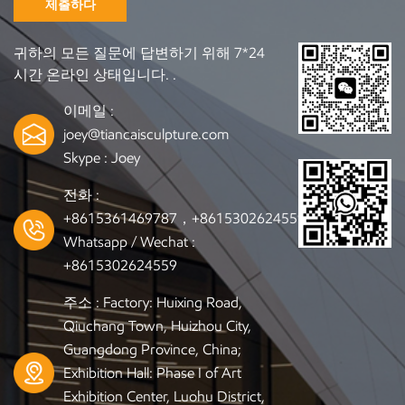
제출하다
귀하의 모든 질문에 답변하기 위해 7*24
시간 온라인 상태입니다. .
이메일 :
joey@tiancaisculpture.com
Skype :
Joey
전화 :
+8615361469787，+8615302624559
Whatsapp / Wechat :
+8615302624559
주소 : Factory: Huixing Road,
Qiuchang Town, Huizhou City,
Guangdong Province, China;
Exhibition Hall: Phase I of Art
Exhibition Center, Luohu District,