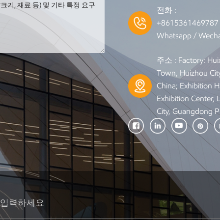
전화 :
+861536146978
Whatsapp / Wecha
주소 : Factory: Hui
Town, Huizhou Cit
China; Exhibition Ha
Exhibition Center,
City, Guangdong P