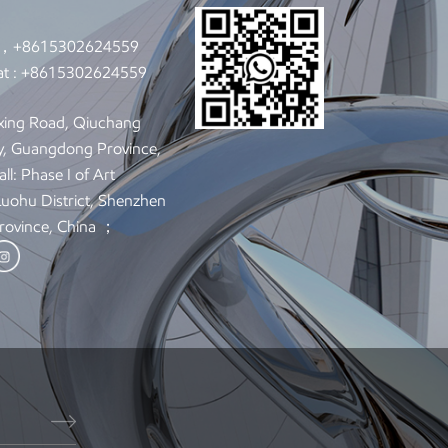
7，+8615302624559
t :
+8615302624559
xing Road, Qiuchang
y, Guangdong Province,
ll: Phase I of Art
 Luohu District, Shenzhen
rovince, China ；