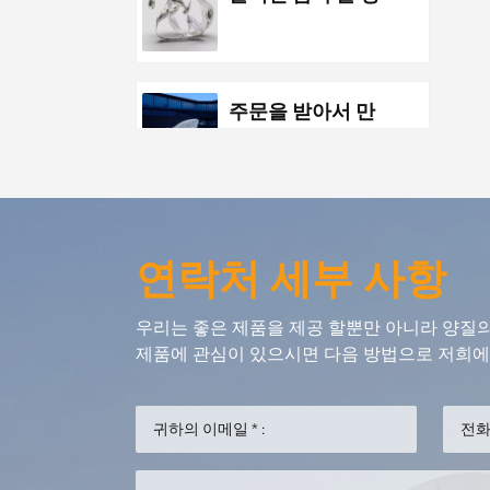
분 스테인리스 물
하락 조각품
주문을 받아서 만
들어진 금속 스테
인리스 공원 공중
조각품 야경 조각
품
주문 금속 스테인
연락처 세부 사항
리스 바다 생활 추
상적인 금붕어 삽
우리는 좋은 제품을 제공 할뿐만 아니라 양질
화
제품에 관심이 있으시면 다음 방법으로 저희에게
맞춤형 금속 펜던
트 바다 고래 삽화