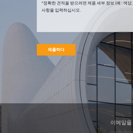
주문 금속 스테인
리스 동물성 금속
공작 조각품
제출하다
금속 둥근 건물 조
각 정원 조경 조각
예술 설치