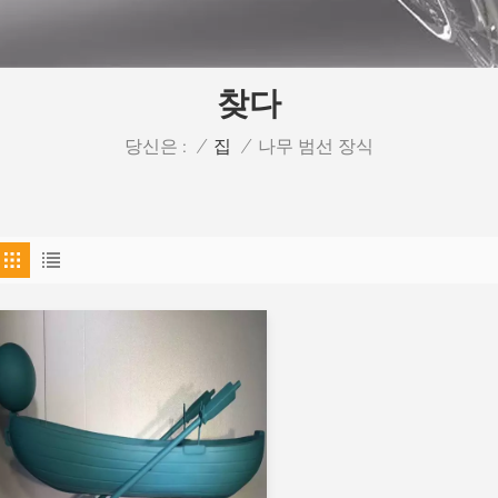
찾다
당신은 :
나무 범선 장식
/
집
/